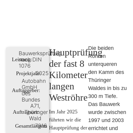
Die beiden
Hauptprüfung
Bauwerksprüfung
Röhren
nach DIN
Leistung:
der fast 8
unterqueren
1076
den Kamm des
Kilometer
2025
Projektjahr:
Thüringer
Autobahn
langen
GmbH
Waldes in bis zu
Auftaggeber:
des
Weströhre
300 m Tiefe.
Bundes
Das Bauwerk
A71,
Im Jahr 2025
Thüringer
Auftragsort:
wurde zwischen
Wald
führten wir die
1997 und 2003
7916
Gesamtlänge:
m
Hauptprüfung der
errichtet und