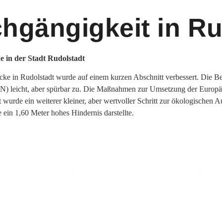
hgängigkeit in Ru
in der Stadt Rudolstadt
ke in Rudolstadt wurde auf einem kurzen Abschnitt verbessert. Die B
leicht, aber spürbar zu. Die Maßnahmen zur Umsetzung der Europäisc
t wurde ein weiterer kleiner, aber wertvoller Schritt zur ökologische
 ein 1,60 Meter hohes Hindernis darstellte.
 Verwaltung, Prüfung, Planung und Bauüberwachung von Inge