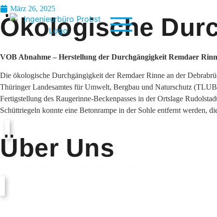
März 26, 2025
Ökologische Durc
VOB Abnahme – Herstellung der Durchgängigkeit Remdaer Rinne 
Die ökologische Durchgängigkeit der Remdaer Rinne an der Debrabrüc
Thüringer Landesamtes für Umwelt, Bergbau und Naturschutz (TLUBN) 
Fertigstellung des Raugerinne-Beckenpasses in der Ortslage Rudolstad
Schüttriegeln konnte eine Betonrampe in der Sohle entfernt werden, die
Über Uns
Das Ingenieurbüro Probst erbringt Ingenieurleistungen zur